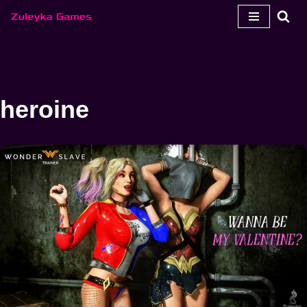
跳
至
内
容
heroine