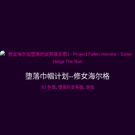
堕落巾帼计划--修女海尔格
3D 色情
,
堕落的女英雄
,
游戏