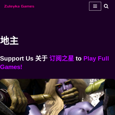
跳
至
内
容
地主
Support Us
关于
订阅之星
to
Play Full
Games!