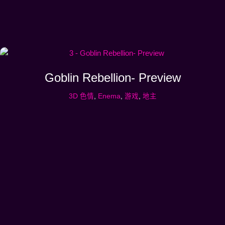
Goblin Rebellion- Preview
3D 色情
,
Enema
,
游戏
,
地主