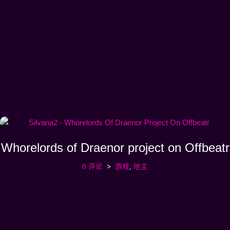
Whorelords of Draenor project on Offbeatr
6 评论
游戏
,
地主