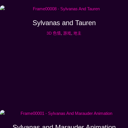
Sylvanas and Tauren
3D 色情
,
游戏
,
地主
Sylvanas and Marauder Animation