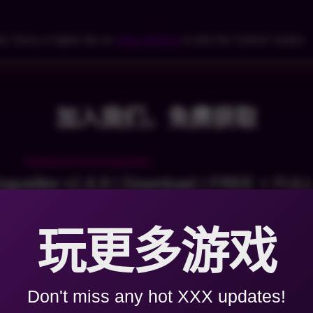
ic Toons or higher tier on
SubscribeStar
& click the “Unlock” button.
加入我们，免费获取
Roguelike v1.6.9 | Download | FREE + FUL
玩更多游戏
 – Music – 19 Original Soundtracks
Don't miss any hot XXX updates!