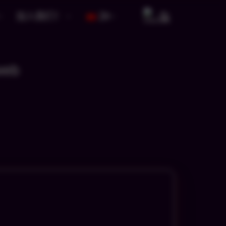
加入我们！
ZH
 web