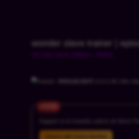
跳
至
内
wonder slave trainer | epis
容
游戏
,
赞助人俱乐部
,
银牌赞助人
,
神奇奴隶
Support us & instantly unlock all Silver Pa
Unlock with SubscribeStar