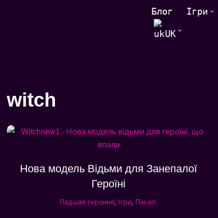
Блог
Ігри
Перейти
UK
до
змісту
witch
Нова модель Відьми для Занепалої
Героїні
Падшая героиня
,
Ігри
,
Пін-ап.