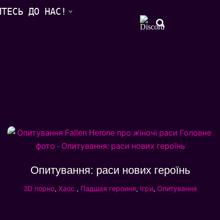
ЙТЕСЬ ДО НАС!
Опитування: раси нових героїнь
3D порно
,
Хаос.
,
Падшая героиня
,
Ігри
,
Опитування