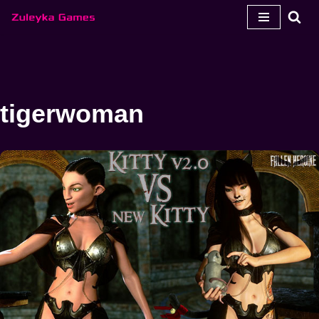
Перейти
до
змісту
tigerwoman