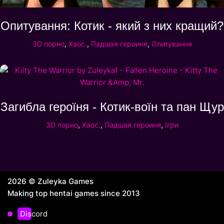
Опитування: Котик - який з них кращий?
3D порно
,
Хаос.
,
Падшая героиня
,
Опитування
Загибла героїня - Котик-воїн та пан Щур
3D порно
,
Хаос.
,
Падшая героиня
,
Ігри
2026 © Zuleyka Games
Making top hentai games since 2013