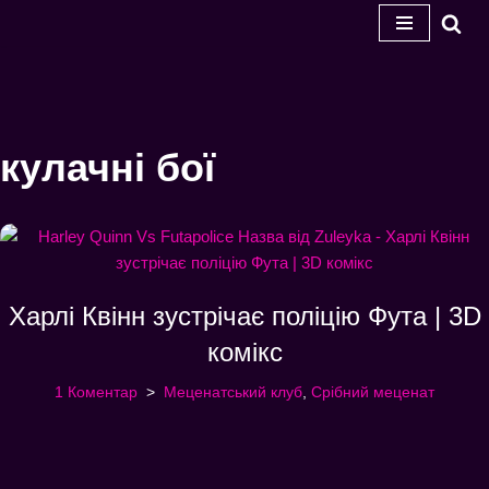
Перейти
до
змісту
кулачні бої
Харлі Квінн зустрічає поліцію Фута | 3D
комікс
1 Коментар
Меценатський клуб
,
Срібний меценат