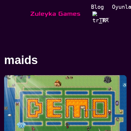
Blog
Oyunl
İçeriğe
TR
geç
maids