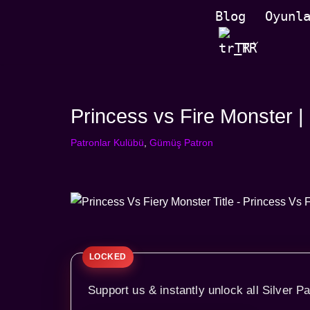
Blog
Oyunl
İçeriğe
TR
geç
Princess vs Fire Monster 
Patronlar Kulübü
,
Gümüş Patron
Support us & instantly unlock all Silver Pa