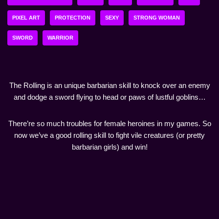
PIXEL ART
PROTECTION
SEXY
STRONG WOMAN
SWORD
WARRIOR
The Rolling is an unique barbarian skill to knock over an enemy
and dodge a sword flying to head or paws of lustful goblins…
There’re so much troubles for female heroines in my games. So
now we’ve a good rolling skill to fight vile creatures (or pretty
barbarian girls) and win!