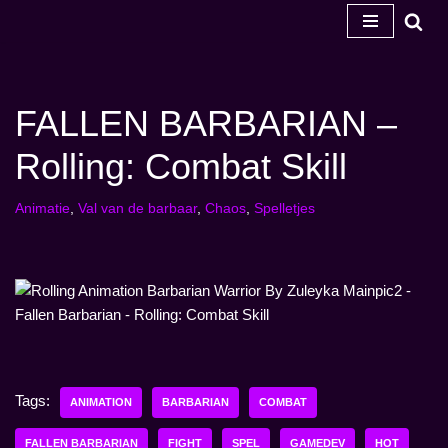
Ga
naar
de
FALLEN BARBARIAN –
inhoud
Rolling: Combat Skill
Animatie
,
Val van de barbaar
,
Chaos
,
Spelletjes
Tags:
ANIMATION
BARBARIAN
COMBAT
FALLEN BARBARIAN
FIGHT
SPEL
GAMEDEV
HOT