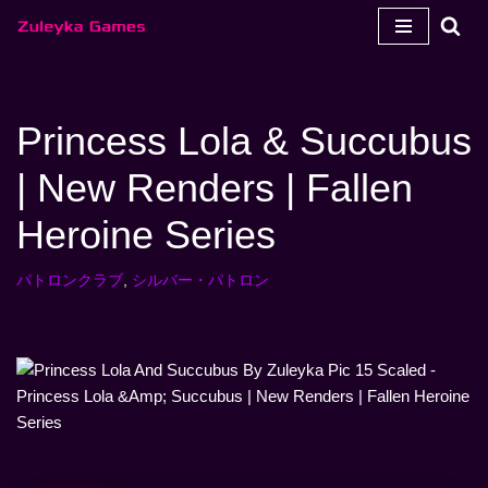
コ
ン
テ
Princess Lola & Succubus
ン
ツ
| New Renders | Fallen
へ
ス
Heroine Series
キ
ッ
パトロンクラブ
,
シルバー・パトロン
プ
す
る