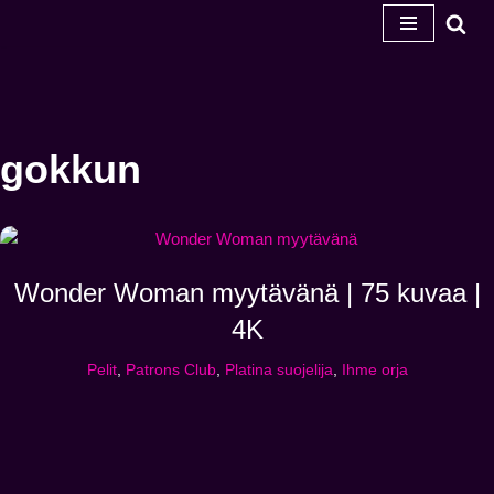
Siirry
sisältöön
gokkun
Wonder Woman myytävänä | 75 kuvaa |
4K
Pelit
,
Patrons Club
,
Platina suojelija
,
Ihme orja