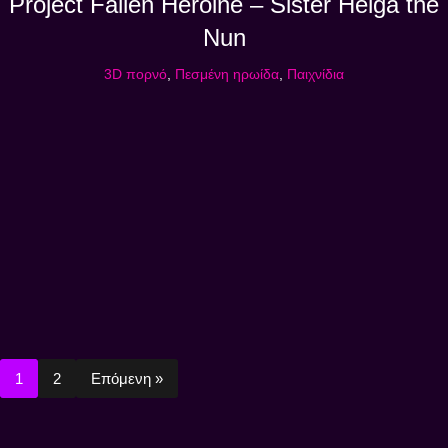
Project Fallen Heroine – Sister Helga the
Nun
3D πορνό
,
Πεσμένη ηρωίδα
,
Παιχνίδια
1
2
Επόμενη »