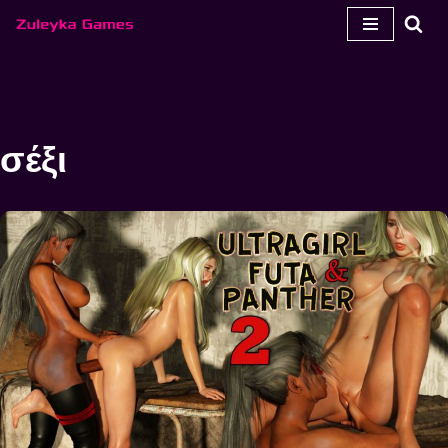
Μεταπηδήστε
στο
περιεχόμενο
σέξι