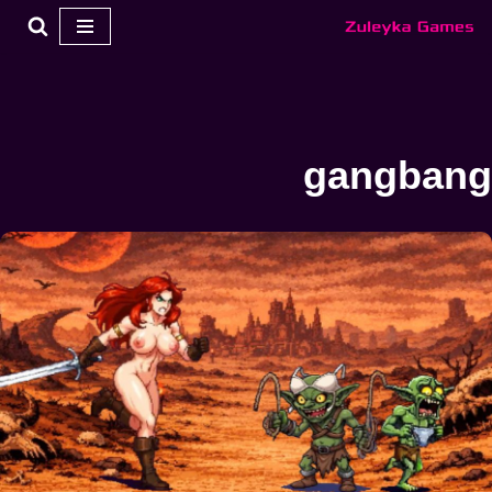
تخطي
إلى
المحتوى
gangbang