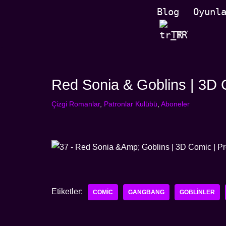
Blog
Oyunl
İçeriğe
TR
geç
Red Sonia & Goblins | 3D 
Çizgi Romanlar
,
Patronlar Kulübü
,
Aboneler
Etiketler:
COMIC
GANGBANG
GOBLINLER