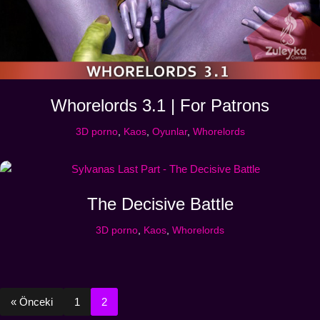
Whorelords 3.1 | For Patrons
3D porno
,
Kaos
,
Oyunlar
,
Whorelords
The Decisive Battle
3D porno
,
Kaos
,
Whorelords
« Önceki
1
2