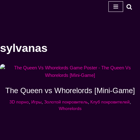
Перейти
к
содержанию
sylvanas
The Queen vs Whorelords [Mini-Game]
3D порно
,
Игры
,
Золотой покровитель
,
Клуб покровителей
,
Whorelords