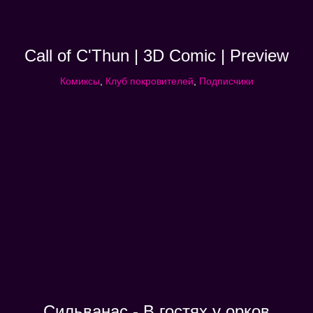
Call of C'Thun | 3D Comic | Preview
Комиксы
,
Клуб покровителей
,
Подписчики
Сильванас - В гостях у орков