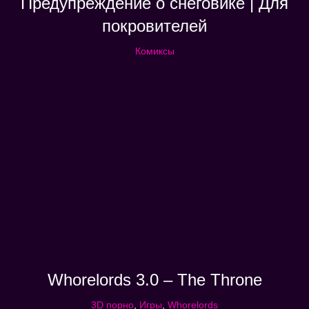
Предупреждение о снеговике | Для
покровителей
Комиксы
Whorelords 3.0 – The Throne
3D порно
,
Игры
,
Whorelords