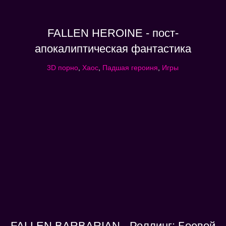
FALLEN HEROINE - пост-
апокалиптическая фантастика
3D порно
,
Хаос
,
Падшая героиня
,
Игры
FALLEN BARBARIAN - Роллинг: Боевой