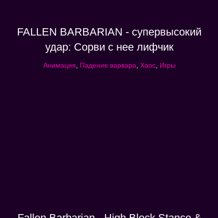
FALLEN BARBARIAN - супервысокий
удар: Сорви с нее лифчик
Анимация
,
Падение варвара
,
Хаос
,
Игры
Fallen Barbarian - High Block Stance &