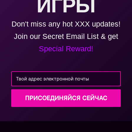
ИГРЫ
няйтесь к нам и получайте 
Don't miss any hot XXX updates!
Join our Secret Email List & get
Special Reward!
Твой адрес электронной почты
|
Barbarian Fall | VIP Cheats