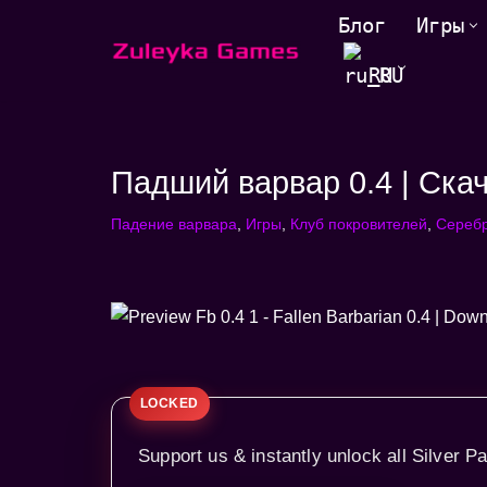
Блог
Игры
Перейти
RU
к
содержанию
Падший варвар 0.4 | Ска
Падение варвара
,
Игры
,
Клуб покровителей
,
Серебр
Support us & instantly unlock all Silver Pa