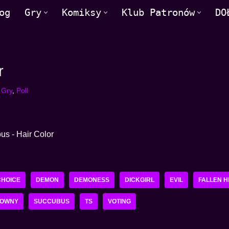
og
Gry
Komiksy
Klub Patronów
DO
r
,
Gry
,
Poll
CHOICE
DEMON
DEMONESS
DICKGIRL
EVIL
FALLEN H
SOWNY
SUCCUBUS
TS
VOTING