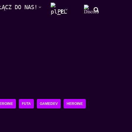
ŁĄCZ DO NAS!
PL
EROINE
FUTA
GAMEDEV
HEROINE