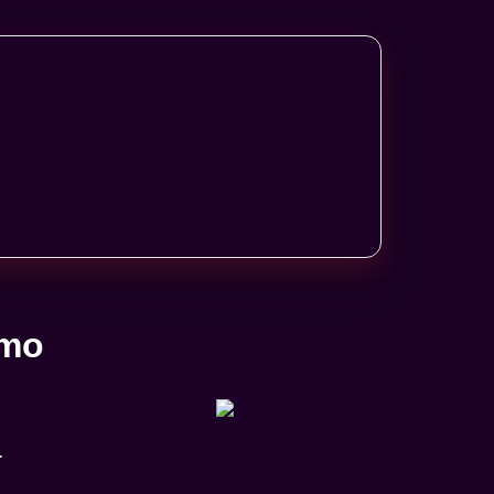
rmo
L