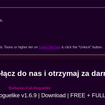
s.
ic Toons or higher tier on
SubscribeStar
& click the “Unlock” button.
łącz do nas i otrzymaj za da
Roguelike v1.6.9 | Download | FREE + FUL