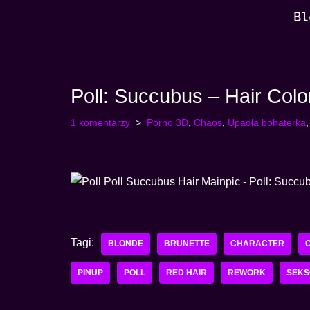
Bl
Przejdź
do
treści
Poll: Succubus – Hair Colo
1 komentarzy
Porno 3D
,
Chaos
,
Upadła bohaterka
Tagi:
BLONDE
BRUNETTE
CHARACTER
PINUP
POLL
RED HAIR
REWORK
SEK