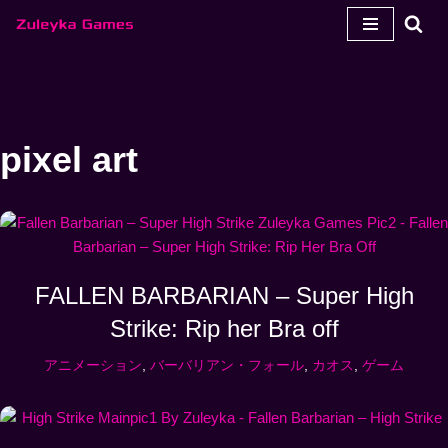
コ
ン
テ
ン
pixel art
ツ
へ
ス
キ
ッ
プ
FALLEN BARBARIAN – Super High
す
る
Strike: Rip her Bra off
アニメーション
,
バーバリアン・フォール
,
カオス
,
ゲーム