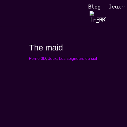
Blog
Jeux
Skip
FR
to
content
The maid
Porno 3D
,
Jeux
,
Les seigneurs du ciel